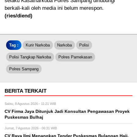
selaku Kasatnarkoba Polres Sampang dihubungi
berkali-kali oleh media ini belum merespon.
(ries/diend)
Tag :
Kurir Narkoba
Narkoba
Polisi
Polisi Tangkap Narkoba
Polres Pamekasan
Polres Sampang
BERITA TERKAIT
Sabtu, 8 Agustus 2026 - 11:21 WIB
CV Firma Jaya Ditunjuk Jadi Konsultan Pengawasan Proyek
Puskesmas Bulhaj
Jumat, 7 Agustus 2026 - 06:31 WIB
CV Raya Ilmi Menangkan Tender Puskesmas Bulangan Haji,