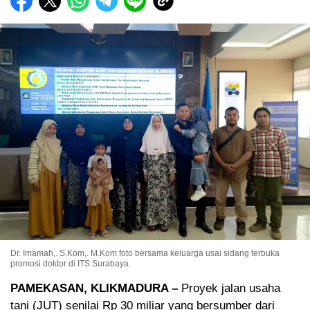
Dr. Imamah,. S.Kom,. M.Kom foto bersama keluarga usai sidang terbuka
promosi doktor di ITS Surabaya.
PAMEKASAN, KLIKMADURA –
Proyek jalan usaha
tani (JUT) senilai Rp 30 miliar yang bersumber dari