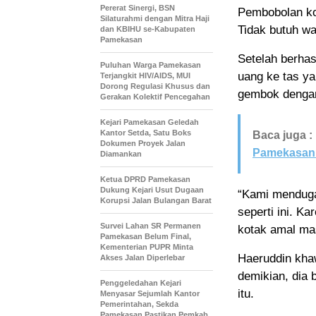
Pererat Sinergi, BSN
Pembobolan kot
Silaturahmi dengan Mitra Haji
Tidak butuh wa
dan KBIHU se-Kabupaten
Pamekasan
Setelah berha
Puluhan Warga Pamekasan
uang ke tas ya
Terjangkit HIV/AIDS, MUI
Dorong Regulasi Khusus dan
gembok denga
Gerakan Kolektif Pencegahan
Kejari Pamekasan Geledah
Kantor Setda, Satu Boks
Baca juga :
Dokumen Proyek Jalan
Pamekasan 
Diamankan
Ketua DPRD Pamekasan
Dukung Kejari Usut Dugaan
“Kami menduga
Korupsi Jalan Bulangan Barat
seperti ini. K
Survei Lahan SR Permanen
kotak amal mas
Pamekasan Belum Final,
Kementerian PUPR Minta
Haeruddin khaw
Akses Jalan Diperlebar
demikian, dia 
Penggeledahan Kejari
itu.
Menyasar Sejumlah Kantor
Pemerintahan, Sekda
Pamekasan Pastikan Pemkab