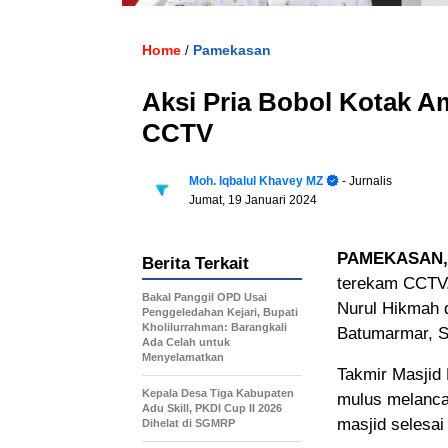
Home
Pamekasan
/
Aksi Pria Bobol Kotak A
CCTV
Moh. Iqbalul Khavey MZ
- Jurnalis
Jumat, 19 Januari 2024
PAMEKASAN,
Berita Terkait
terekam CCTV.
Bakal Panggil OPD Usai
Nurul Hikmah 
Penggeledahan Kejari, Bupati
Kholilurrahman: Barangkali
Batumarmar, Se
Ada Celah untuk
Menyelamatkan
Takmir Masjid
Kepala Desa Tiga Kabupaten
mulus melancar
Adu Skill, PKDI Cup II 2026
masjid selesai
Dihelat di SGMRP