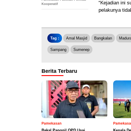
“Kejadian ini 
Kooperatif
pelakunya tida
Tag :
Amal Masjid
Bangkalan
Madur
Sampang
Sumenep
Berita Terbaru
Pamekasan
Pamekasa
Bakal Panggil OPD Usai
Kepala D