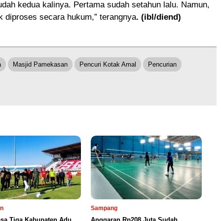
sudah kedua kalinya. Pertama sudah setahun lalu. Namun,
k diproses secara hukum,” terangnya
. (ibl/diend)
a
Masjid Pamekasan
Pencuri Kotak Amal
Pencurian
n
Sampang
esa Tiga Kabupaten Adu
Anggaran Rp208 Juta Sudah