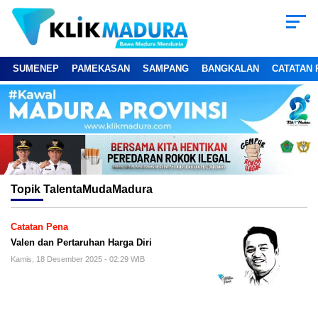
SUMENEP
PAMEKASAN
SAMPANG
BANGKALAN
CATATAN 
Topik
TalentaMudaMadura
Catatan Pena
Valen dan Pertaruhan Harga Diri
Kamis, 18 Desember 2025 - 02:29 WIB