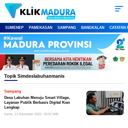
SUMENEP
PAMEKASAN
SAMPANG
BANGKALAN
CATATAN 
Topik
Simdeslabuhanmanis
Sampang
Desa Labuhan Menuju Smart Village,
Layanan Publik Berbasis Digital Kian
Lengkap
Kamis, 13 November 2025 - 03:51 WIB