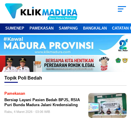
SUMENEP
PAMEKASAN
SAMPANG
BANGKALAN
CATATAN 
Topik
Poli Bedah
Pamekasan
Bersiap Layani Pasien Bedah BPJS, RSIA
Puri Bunda Madura Jalani Kredensialing
Rabu, 4 Maret 2026 - 03:06 WIB