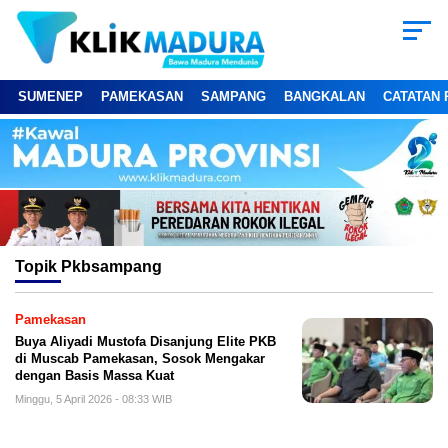
SUMENEP
PAMEKASAN
SAMPANG
BANGKALAN
CATATAN 
Topik
Pkbsampang
Pamekasan
Buya Aliyadi Mustofa Disanjung Elite PKB
di Muscab Pamekasan, Sosok Mengakar
dengan Basis Massa Kuat
Minggu, 5 April 2026 - 08:33 WIB