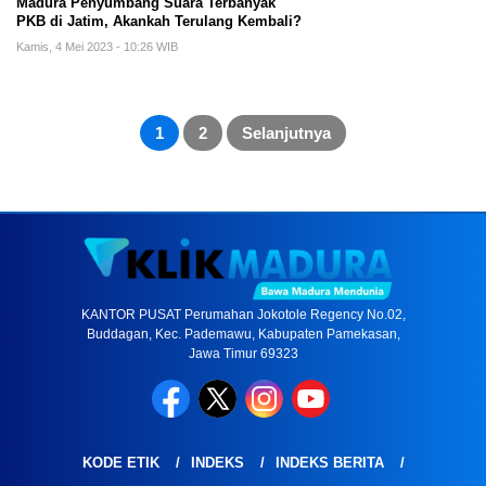
Madura Penyumbang Suara Terbanyak
PKB di Jatim, Akankah Terulang Kembali?
Kamis, 4 Mei 2023 - 10:26 WIB
Paginasi
pos
1
2
Selanjutnya
KANTOR PUSAT Perumahan Jokotole Regency No.02,
Buddagan, Kec. Pademawu, Kabupaten Pamekasan,
Jawa Timur 69323
KODE ETIK
INDEKS
INDEKS BERITA