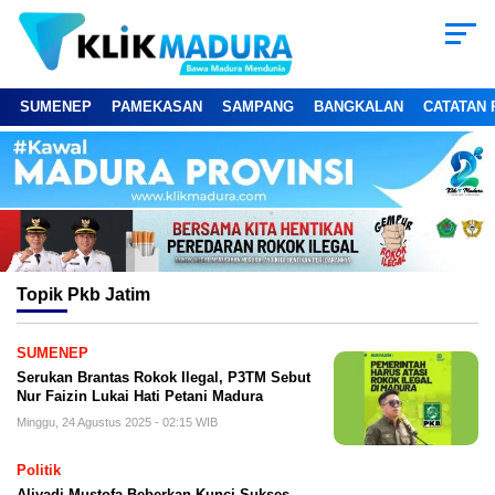
SUMENEP
PAMEKASAN
SAMPANG
BANGKALAN
CATATAN 
Topik
Pkb Jatim
SUMENEP
Serukan Brantas Rokok Ilegal, P3TM Sebut
Nur Faizin Lukai Hati Petani Madura
Minggu, 24 Agustus 2025 - 02:15 WIB
Politik
Aliyadi Mustofa Beberkan Kunci Sukses