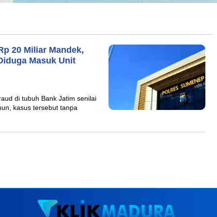
p 20 Miliar Mandek,
Diduga Masuk Unit
d di tubuh Bank Jatim senilai
un, kasus tersebut tanpa