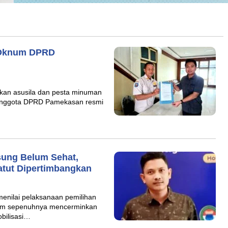
s Oknum DPRD
an asusila dan pesta minuman
 anggota DPRD Pamekasan resmi
sung Belum Sehat,
tut Dipertimbangkan
ilai pelaksanaan pemilihan
elum sepenuhnya mencerminkan
obilisasi…