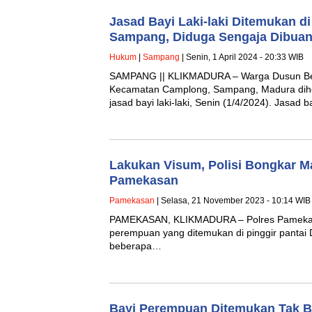
Jasad Bayi Laki-laki Ditemukan di
Sampang, Diduga Sengaja Dibua
Hukum
|
Sampang
| Senin, 1 April 2024 - 20:33 WIB
SAMPANG || KLIKMADURA – Warga Dusun Be
Kecamatan Camplong, Sampang, Madura di
jasad bayi laki-laki, Senin (1/4/2024). Jasad 
Lakukan Visum, Polisi Bongkar M
Pamekasan
Pamekasan
| Selasa, 21 November 2023 - 10:14 WIB
PAMEKASAN, KLIKMADURA – Polres Pamekas
perempuan yang ditemukan di pinggir panta
beberapa…
Bayi Perempuan Ditemukan Tak B