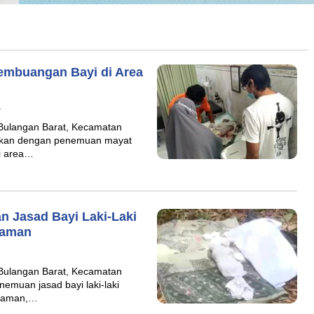
embuangan Bayi di Area
B
ulangan Barat, Kecamatan
rkan dengan penemuan mayat
di area…
 Jasad Bayi Laki-Laki
kaman
ulangan Barat, Kecamatan
emuan jasad bayi laki-laki
akaman,…