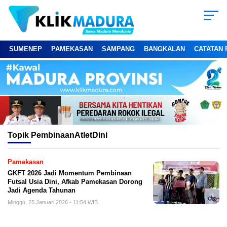
SUMENEP
PAMEKASAN
SAMPANG
BANGKALAN
CATATAN 
Topik
PembinaanAtletDini
Pamekasan
GKFT 2026 Jadi Momentum Pembinaan
Futsal Usia Dini, Afkab Pamekasan Dorong
Jadi Agenda Tahunan
Minggu, 25 Januari 2026 - 11:54 WIB