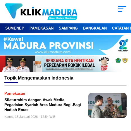
SUMENEP
PAMEKASAN
SAMPANG
BANGKALAN
CATATAN 
Topik
Mengemaskan Indonesia
Pamekasan
Silaturrahim dengan Awak Media,
Pegadaian Syariah Area Madura Bagi-Bagi
Hadiah Emas
Kamis, 15 Januari 2026 - 12:54 WIB