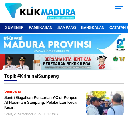
SUMENEP
PAMEKASAN
SAMPANG
BANGKALAN
CATATAN 
Topik
#KriminalSampang
Sampang
Santri Gagalkan Pencurian AC di Ponpes
Al-Haramain Sampang, Pelaku Lari Kocar-
Kacir!
Senin, 29 September 2025 - 11:13 WIB