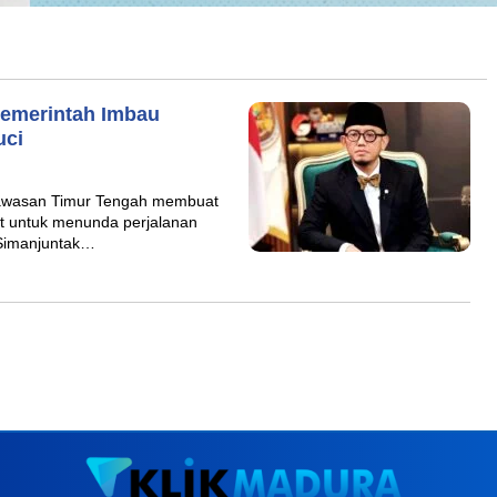
Pemerintah Imbau
uci
awasan Timur Tengah membuat
t untuk menunda perjalanan
 Simanjuntak…