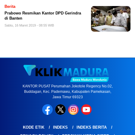
Berita
Prabowo Resmikan Kantor DPD Gerindra
di Banten
Sabtu, 16 Maret 2019 - 08:55 WIB
KANTOR PUSAT Perumahan Jokotole Regency No.02,
Buddagan, Kec. Pademawu, Kabupaten Pamekasan,
Jawa Timur 69323
KODE ETIK
INDEKS
INDEKS BERITA