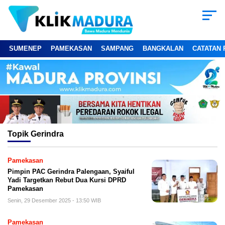
SUMENEP
PAMEKASAN
SAMPANG
BANGKALAN
CATATAN 
Topik
Gerindra
Pamekasan
Pimpin PAC Gerindra Palengaan, Syaiful
Yadi Targetkan Rebut Dua Kursi DPRD
Pamekasan
Senin, 29 Desember 2025 - 13:50 WIB
Pamekasan