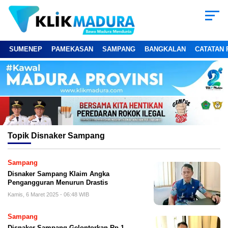
SUMENEP
PAMEKASAN
SAMPANG
BANGKALAN
CATATAN 
Topik
Disnaker Sampang
Sampang
Disnaker Sampang Klaim Angka
Pengangguran Menurun Drastis
Kamis, 6 Maret 2025 - 06:48 WIB
Sampang
Disnaker Sampang Gelontorkan Rp 1