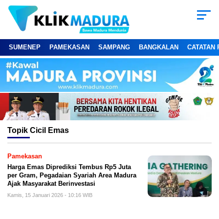
SUMENEP
PAMEKASAN
SAMPANG
BANGKALAN
CATATAN 
Topik
Cicil Emas
Pamekasan
Harga Emas Diprediksi Tembus Rp5 Juta
per Gram, Pegadaian Syariah Area Madura
Ajak Masyarakat Berinvestasi
Kamis, 15 Januari 2026 - 10:16 WIB