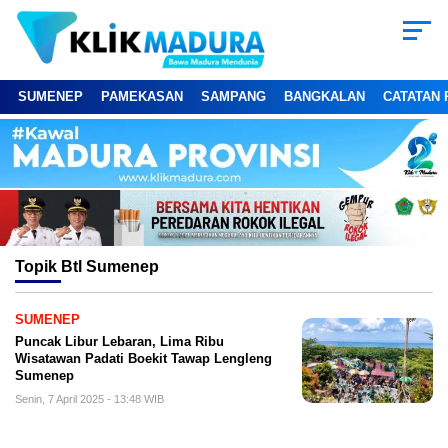
SUMENEP
PAMEKASAN
SAMPANG
BANGKALAN
CATATAN 
Topik
Btl Sumenep
SUMENEP
Puncak Libur Lebaran, Lima Ribu
Wisatawan Padati Boekit Tawap Lengleng
Sumenep
Senin, 7 April 2025 - 13:48 WIB