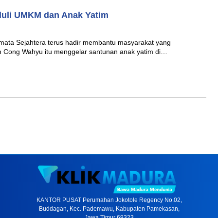
duli UMKM dan Anak Yatim
ata Sejahtera terus hadir membantu masyarakat yang
 Cong Wahyu itu menggelar santunan anak yatim di…
KANTOR PUSAT Perumahan Jokotole Regency No.02,
Buddagan, Kec. Pademawu, Kabupaten Pamekasan,
Jawa Timur 69323