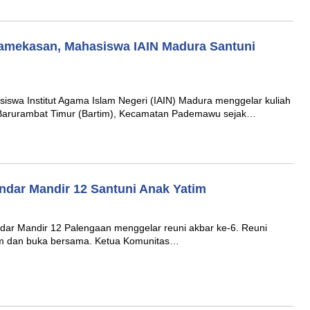
Pamekasan, Mahasiswa IAIN Madura Santuni
swa Institut Agama Islam Negeri (IAIN) Madura menggelar kuliah
 Barurambat Timur (Bartim), Kecamatan Pademawu sejak…
ndar Mandir 12 Santuni Anak Yatim
ar Mandir 12 Palengaan menggelar reuni akbar ke-6. Reuni
im dan buka bersama. Ketua Komunitas…