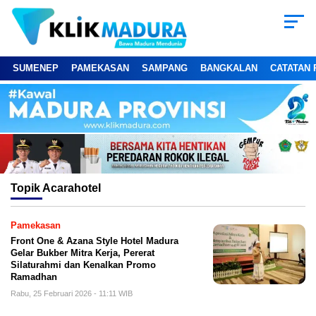
SUMENEP
PAMEKASAN
SAMPANG
BANGKALAN
CATATAN 
Topik
Acarahotel
Pamekasan
Front One & Azana Style Hotel Madura
Gelar Bukber Mitra Kerja, Pererat
Silaturahmi dan Kenalkan Promo
Ramadhan
Rabu, 25 Februari 2026 - 11:11 WIB