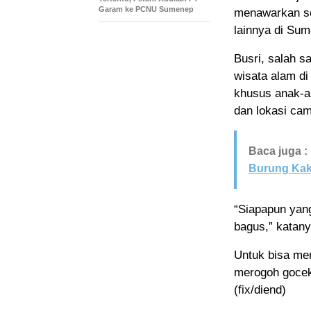
Garam ke PCNU Sumenep
menawarkan se
lainnya di Su
Busri, salah 
wisata alam di
khusus anak-a
dan lokasi cam
Baca juga :
Burung Kak
“Siapapun yang
bagus,” katany
Untuk bisa men
merogoh gocek
(fix/diend)