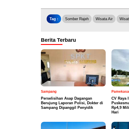
Tag :
Somber Rajeh
Wisata Air
Wisa
Berita Terbaru
Sampang
Pamekasa
Perselisihan Asap Dagangan
CV Raya 
Berujung Laporan Polisi, Dokter di
Puskesma
Sampang Dipanggil Penyidik
Rp4,9 Mil
Hari