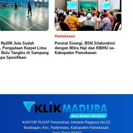
Pamekasan
 Rp208 Juta Sudah
Pererat Sinergi, BSN Silaturahmi
n, Pengadaan Karpet Lima
dengan Mitra Haji dan KBIHU se-
 Bulu Tangkis di Sampang
Kabupaten Pamekasan
pa Spesifikasi
KANTOR PUSAT Perumahan Jokotole Regency No.02,
Buddagan, Kec. Pademawu, Kabupaten Pamekasan,
Jawa Timur 69323