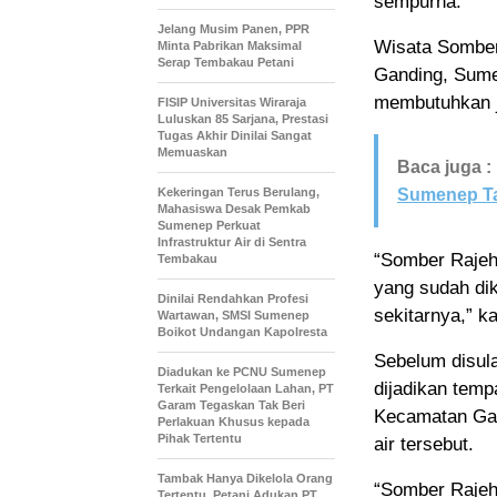
sempurna.
Jelang Musim Panen, PPR
Wisata Somber
Minta Pabrikan Maksimal
Serap Tembakau Petani
Ganding, Sume
membutuhkan j
FISIP Universitas Wiraraja
Luluskan 85 Sarjana, Prestasi
Tugas Akhir Dinilai Sangat
Memuaskan
Baca juga :
Kekeringan Terus Berulang,
Sumenep Ta
Mahasiswa Desak Pemkab
Sumenep Perkuat
Infrastruktur Air di Sentra
“Somber Rajeh
Tembakau
yang sudah di
Dinilai Rendahkan Profesi
sekitarnya,” k
Wartawan, SMSI Sumenep
Boikot Undangan Kapolresta
Sebelum disula
Diadukan ke PCNU Sumenep
dijadikan temp
Terkait Pengelolaan Lahan, PT
Garam Tegaskan Tak Beri
Kecamatan Gan
Perlakuan Khusus kepada
Pihak Tertentu
air tersebut.
Tambak Hanya Dikelola Orang
“Somber Rajeh
Tertentu, Petani Adukan PT