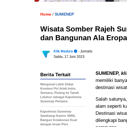
Home
SUMENEP
/
Wisata Somber Rajeh S
dan Bangunan Ala Eropa
Klik Madura
- Jurnalis
Sabtu, 17 Juni 2023
SUMENEP,
kl
Berita Terkait
memiliki bany
Mengenal Lebih Dekat
destinasi wisa
Kombes Pol Ariek Indra
Sentanu, Pulang ke Tanah
Leluhur sebagai Kapolresta
Salah satuny
Sumenep Pertama
alam seperti k
Kapolresta Sumenep
Destinasi wisa
Sambangi Kantor SMSI,
dilengkapi ba
Bangun Kolaborasi Kuat
dengan Insan Pers