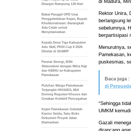
di Madura, Min
Ditarget Rampung 130 Hari
Rektor Unira, 
Bakal Panggil OPD Usai
Penggeledahan Kejari, Bupati
berlangsung le
Kholilurrahman: Barangkali
sebelumnya. Ha
Ada Celah untuk
Menyelamatkan
berpartisipasi
Kepala Desa Tiga Kabupaten
Menurutnya, s
Adu Skill, PKDI Cup II 2026
Dihelat di SGMRP
Pamekasan, ke
puskesmas, se
Pererat Sinergi, BSN
Silaturahmi dengan Mitra Haji
dan KBIHU se-Kabupaten
Pamekasan
Baca juga :
Puluhan Warga Pamekasan
di Perpusd
Terjangkit HIV/AIDS, MUI
Dorong Regulasi Khusus dan
Gerakan Kolektif Pencegahan
“Sehingga tida
Kejari Pamekasan Geledah
UMKM kemudian 
Kantor Setda, Satu Boks
Dokumen Proyek Jalan
Gazali menegas
Diamankan
dirancang agar