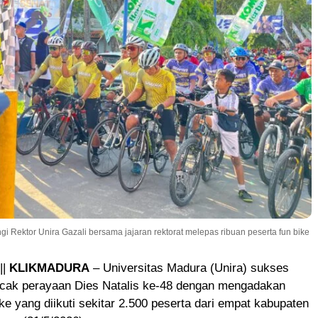
Rektor Unira Gazali bersama jajaran rektorat melepas ribuan peserta fun bike
||
KLIKMADURA
– Universitas Madura (Unira) sukses
cak perayaan Dies Natalis ke-48 dengan mengadakan
ike yang diikuti sekitar 2.500 peserta dari empat kabupaten