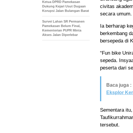
Ketua DPRD Pamekasan
civitas akade
Dukung Kejari Usut Dugaan
Korupsi Jalan Bulangan Barat
secara umum.
Survei Lahan SR Permanen
Ia berharap ke
Pamekasan Belum Final,
Kementerian PUPR Minta
berkembang da
Akses Jalan Diperlebar
bersepeda di 
“Fun bike Unir
sepeda. Insyaa
peserta dari s
Baca juga :
Eksplor K
Sementara itu
Taufikurrahma
tersebut.