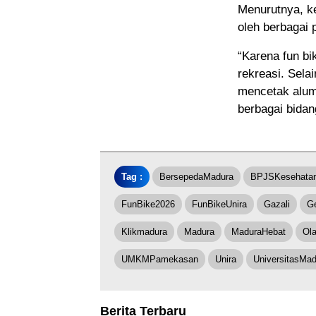
Menurutnya, ke
oleh berbagai 
“Karena fun bi
rekreasi. Sela
mencetak alumn
berbagai bidan
Tag :
BersepedaMadura
BPJSKesehata
FunBike2026
FunBikeUnira
Gazali
G
Klikmadura
Madura
MaduraHebat
Ol
UMKMPamekasan
Unira
UniversitasMad
Berita Terbaru