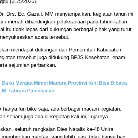
ggu (31/5/2026).
Dr. Drs. Ec. Gazali, MM menyampaikan, kegiatan tahun ini
bih meriah dibandingkan pelaksanaan pada tahun-tahun
l itu tidak lepas dari dukungan berbagai pihak yang turut
 menyukseskan acara tersebut.
elain mendapat dukungan dari Pemerintah Kabupaten
giatan tersebut juga didukung BPJS Kesehatan, enam
rta sejumlah perbankan.
Buku Merajut Mimpi Madura Provinsi Kini Bisa Dibaca
a M. Tabrani Pamekasan
k hanya fun bike saja, ada berbagai macam kegiatan.
senam juga ada di kegiatan kali ini,” ujarnya.
kan, seluruh rangkaian Dies Natalis ke-48 Unira
 memberikan manfaat yang lebih luas, tidak hanya bagi