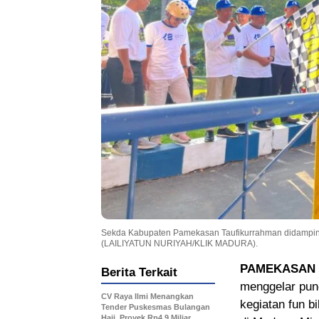
Sekda Kabupaten Pamekasan Taufikurrahman didampingi 
(LAILIYATUN NURIYAH/KLIK MADURA).
PAMEKASAN
Berita Terkait
menggelar pun
CV Raya Ilmi Menangkan
kegiatan fun b
Tender Puskesmas Bulangan
Haji, Proyek Rp4,9 Miliar