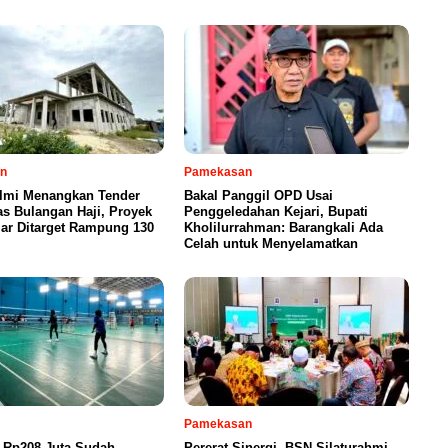
n
Pamekasan
Ilmi Menangkan Tender
Bakal Panggil OPD Usai
s Bulangan Haji, Proyek
Penggeledahan Kejari, Bupati
iar Ditarget Rampung 130
Kholilurrahman: Barangkali Ada
Celah untuk Menyelamatkan
Pamekasan
 Rp208 Juta Sudah
Pererat Sinergi, BSN Silaturahmi