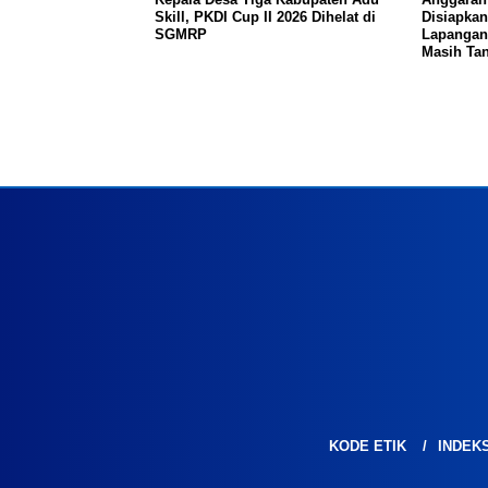
Skill, PKDI Cup II 2026 Dihelat di
Disiapka
SGMRP
Lapangan
Masih Tan
KODE ETIK
INDEK