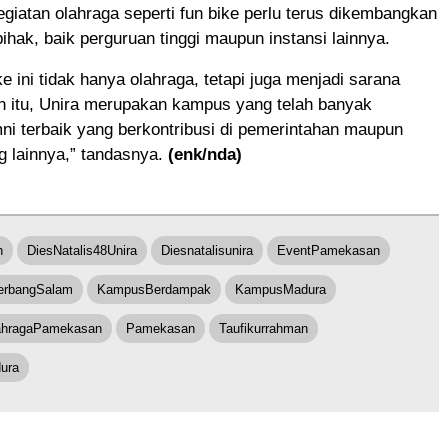
giatan olahraga seperti fun bike perlu terus dikembangkan
pihak, baik perguruan tinggi maupun instansi lainnya.
ke ini tidak hanya olahraga, tetapi juga menjadi sarana
in itu, Unira merupakan kampus yang telah banyak
i terbaik yang berkontribusi di pemerintahan maupun
g lainnya,” tandasnya.
(enk/nda)
n
DiesNatalis48Unira
Diesnatalisunira
EventPamekasan
erbangSalam
KampusBerdampak
KampusMadura
ahragaPamekasan
Pamekasan
Taufikurrahman
ura