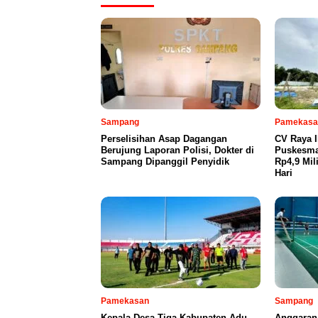
Sampang
Pamekasa
Perselisihan Asap Dagangan
CV Raya 
Berujung Laporan Polisi, Dokter di
Puskesma
Sampang Dipanggil Penyidik
Rp4,9 Mil
Hari
Pamekasan
Sampang
Kepala Desa Tiga Kabupaten Adu
Anggaran