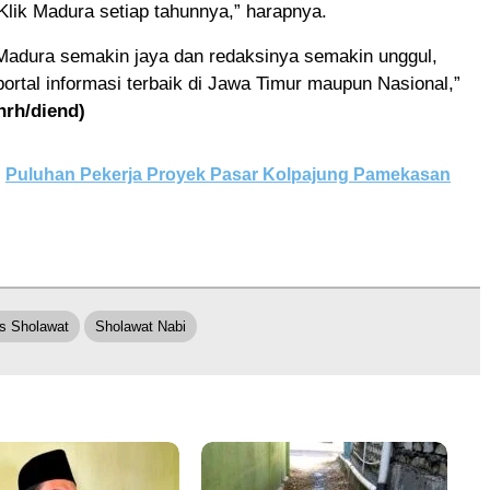
Klik Madura setiap tahunnya,” harapnya.
Madura semakin jaya dan redaksinya semakin unggul,
portal informasi terbaik di Jawa Timur maupun Nasional,”
hrh/diend)
Puluhan Pekerja Proyek Pasar Kolpajung Pamekasan
is Sholawat
Sholawat Nabi