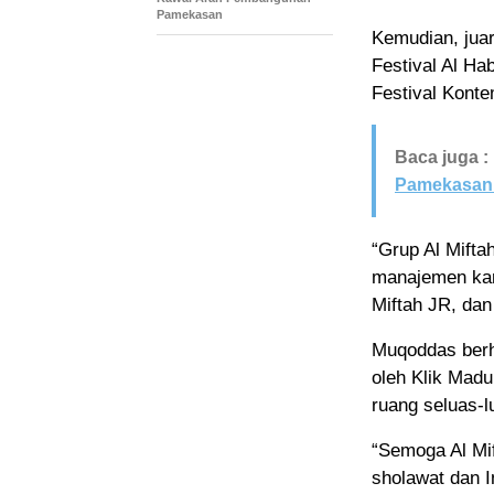
Pamekasan
Kemudian, juar
Festival Al Ha
Festival Konte
Baca juga :
Pamekasan 
“Grup Al Mifta
manajemen kam
Miftah JR, dan
Muqoddas berha
oleh Klik Madu
ruang seluas-l
“Semoga Al Mi
sholawat dan I