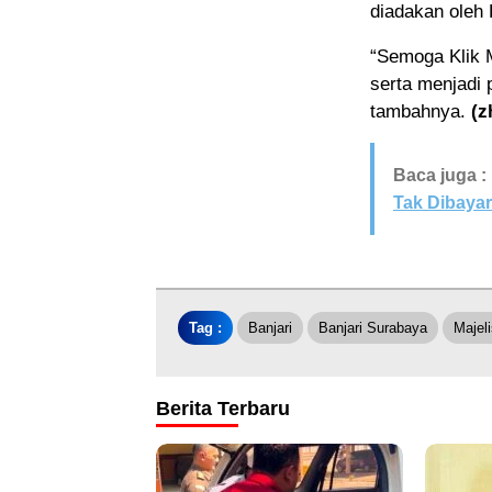
diadakan oleh 
“Semoga Klik 
serta menjadi 
tambahnya.
(z
Baca juga :
Tak Dibayar
Tag :
Banjari
Banjari Surabaya
Majel
Berita Terbaru