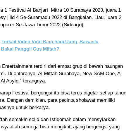
a 1 Festival Al Banjari Mitra 10 Surabaya 2023, juara 1
bsy jilid 4 Se-Suramadu 2022 di Bangkalan. Llau, juara 2
mporer Se-Jawa Timur 2022 (Sidoarjo).
Terkait Video Viral Bagi-bagi Uang, Bawaslu
Bakal Panggil Gus Miftah?
h Entertainment terdiri dari empat grup di bawah naungan
i. Di antaranya, Al Miftah Surabaya, New SAM One, Al
 Al Asyiq,” terangnya.
rap Festival bergengsi itu bisa terus digelar setiap tahun
ra. Dengan demikian, para pecinta sholawat memiliki
uasnya untuk berkarya.
ftah semakin solid dan Istiqomah dalam mensyiarkan
nsyaallah semoga bisa mengikuti ajang bergengsi yang