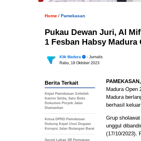
Home
Pamekasan
/
Pukau Dewan Juri, Al Mi
1 Fesban Habsy Madura 
Klik Madura
- Jurnalis
Rabu, 18 Oktober 2023
PAMEKASAN,
Berita Terkait
Madura Open 20
Kejari Pamekasan Geledah
Madura berlang
Kantor Setda, Satu Boks
Dokumen Proyek Jalan
berhasil keluar
Diamankan
Grup sholawat 
Ketua DPRD Pamekasan
Dukung Kejari Usut Dugaan
unggul dibandin
Korupsi Jalan Bulangan Barat
(17/10/2023). 
Survei Lahan SR Permanen