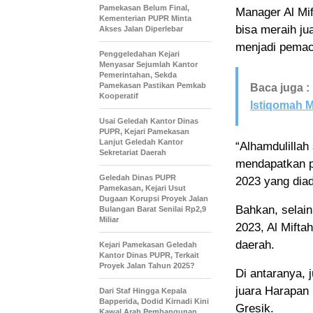
Pamekasan Belum Final,
Manager Al Mi
Kementerian PUPR Minta
bisa meraih ju
Akses Jalan Diperlebar
menjadi pemac
Penggeledahan Kejari
Menyasar Sejumlah Kantor
Pemerintahan, Sekda
Pamekasan Pastikan Pemkab
Baca juga :
Kooperatif
Istiqomah 
Usai Geledah Kantor Dinas
PUPR, Kejari Pamekasan
Lanjut Geledah Kantor
“Alhamdulillah
Sekretariat Daerah
mendapatkan pr
Geledah Dinas PUPR
2023 yang diad
Pamekasan, Kejari Usut
Dugaan Korupsi Proyek Jalan
Bahkan, selain
Bulangan Barat Senilai Rp2,9
Miliar
2023, Al Mifta
daerah.
Kejari Pamekasan Geledah
Kantor Dinas PUPR, Terkait
Proyek Jalan Tahun 2025?
Di antaranya, 
juara Harapan 
Dari Staf Hingga Kepala
Bapperida, Dodid Kirnadi Kini
Gresik.
Kawal Arah Pembangunan