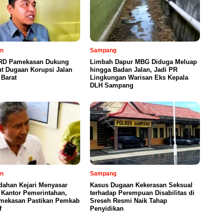
n
Sampang
RD Pamekasan Dukung
Limbah Dapur MBG Diduga Meluap
ut Dugaan Korupsi Jalan
hingga Badan Jalan, Jadi PR
 Barat
Lingkungan Warisan Eks Kepala
DLH Sampang
n
Sampang
dahan Kejari Menyasar
Kasus Dugaan Kekerasan Seksual
 Kantor Pemerintahan,
terhadap Perempuan Disabilitas di
mekasan Pastikan Pemkab
Sreseh Resmi Naik Tahap
f
Penyidikan